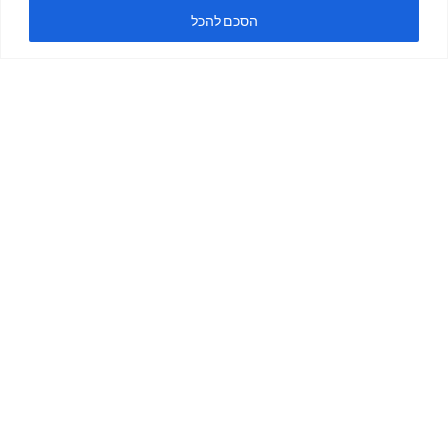
ה
הסכם להכל
ימים א'-