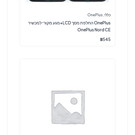
כללי
,
OnePlus
OnePlus החלפת מסך LCD+מגע מקורי למכשיר
OnePlus Nord CE
₪
545