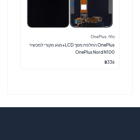
כללי
,
OnePlus
OnePlus החלפת מסך LCD+מגע מקורי למכשיר
OnePlus Nord N100
₪
336