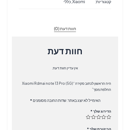
קטגוריות:
Xiaomi
,
כללי
note
13
Pro
(5G)
חוות דעת (0)
החלפת
מסך
חוות דעת
אין עדיין חוות דעת.
היה הראשון לכתוב סקירה “Xiaomi Rdmai note 13 Pro (5G)
החלפת מסך”
האימייל לא יוצג באתר.
שדות החובה מסומנים
*
הדירוג שלך
*
הביקורת שלך
*