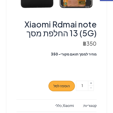
Xiaomi Rdmai note
13 (5G) החלפת מסך
₪
350
מחיר למסך תואם מקורי- 350
+
כמות
הוספה לסל
-
של
Xiaomi
Rdmai
קטגוריות:
Xiaomi
,
כללי
note
13