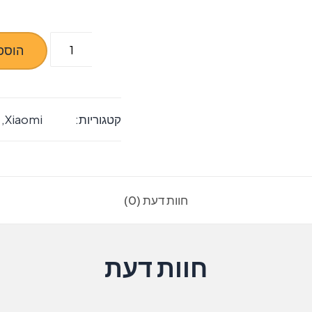
כמות
הוספ
של
Xiaomi
Rdmai
קטגוריות:
Xiaomi
,
note
12
החלפת
מסך
חוות דעת (0)
חוות דעת