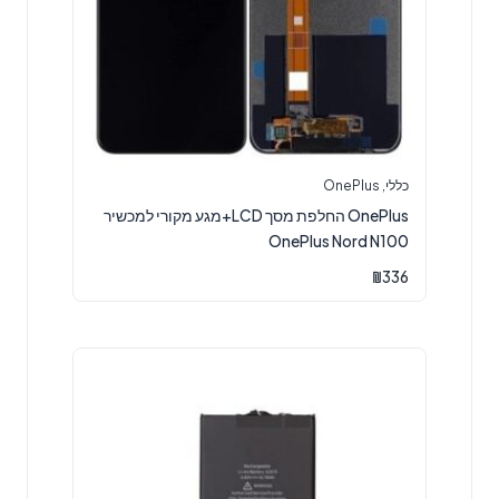
כללי
,
OnePlus
OnePlus החלפת מסך LCD+מגע מקורי למכשיר
OnePlus Nord N100
₪
336