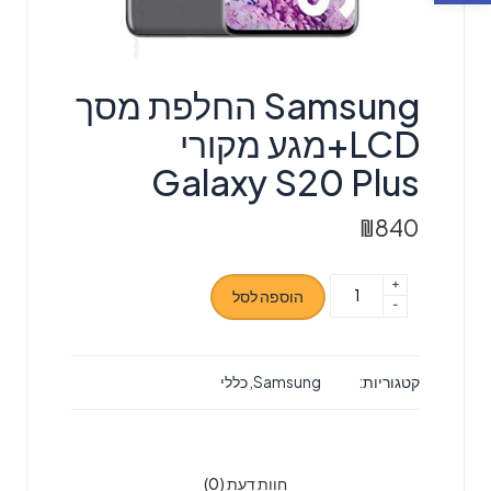
Samsung החלפת מסך
LCD+מגע מקורי
Galaxy S20 Plus
₪
840
+
כמות
הוספה לסל
-
של
Samsung
החלפת
קטגוריות:
Samsung
,
כללי
מסך
LCD+מגע
מקורי
Galaxy
חוות דעת (0)
S20