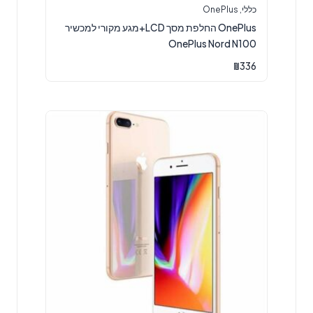
כללי
,
OnePlus
OnePlus החלפת מסך LCD+מגע מקורי למכשיר
OnePlus Nord N100
₪
336