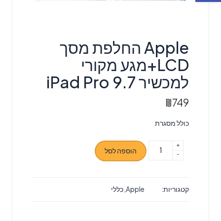
Apple החלפת מסך
LCD+מגע מקורי
למכשיר iPad Pro 9.7
₪
749
כולל מסגרת
+
כמות
הוספה לסל
-
של
Apple
החלפת
קטגוריות:
Apple
,
כללי
מסך
LCD+מגע
מקורי