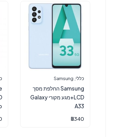
כללי
,
Samsung
כ
Samsung החלפת מסך
LCD+מגע מקורי Galaxy
.
A33
0
₪
340