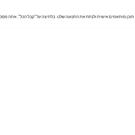
 תוכן מותאמים אישית ולנתח את התנועה שלנו. בלחיצה על "קבל הכל", אתה מסכי
king7phon
ex@gmail.
com