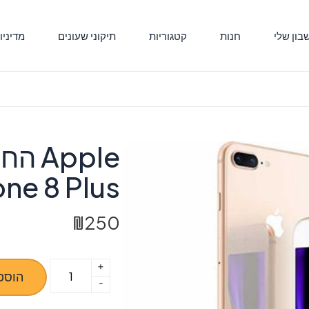
ון שלי
חנות
קטגוריות
תיקוני שעונים
מדיניו
pple
one 8 Plus
₪
250
+
כמות
הוספ
-
של
Apple