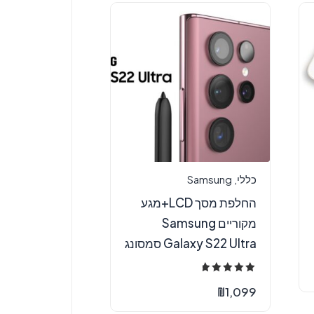
כללי
,
Samsung
החלפת מסך LCD+מגע
מקוריים Samsung
Galaxy S22 Ultra סמסונג
דורג
5.00
₪
1,099
מתוך 5