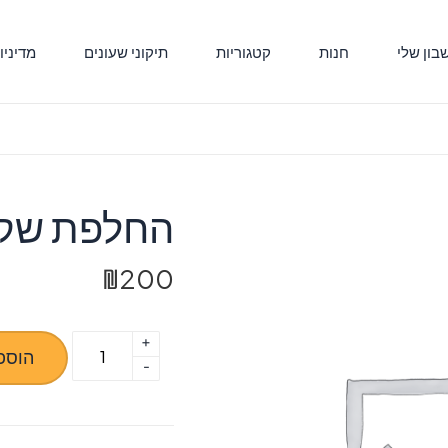
ון שלי
חנות
קטגוריות
תיקוני שעונים
מדיניו
החלפת שקע ט
₪
200
+
כמות
הוספ
-
של
החלפת
שקע