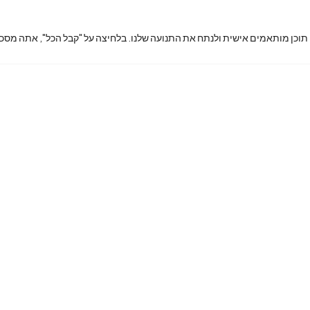
 תוכן מותאמים אישית ולנתח את התנועה שלנו. בלחיצה על "קבל הכל", אתה מסכי
king7phon
ex@gmail.
com