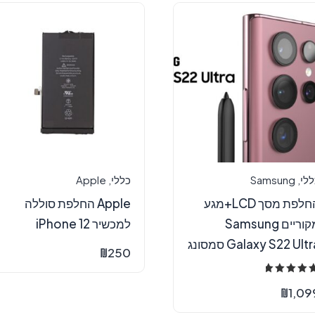
ללי
,
Samsung
כללי
,
Apple
החלפת מסך LCD+מגע
Apple החלפת סוללה
מקוריים Samsung
למכשיר iPhone 12
Galaxy S22 Ult סמסונג
₪
250
ורג
5.0
₪
1,09
תוך 5