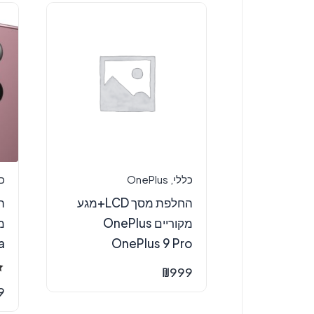
כללי
,
OnePlus
כ
החלפת מסך LCD+מגע
מקוריים OnePlus
OnePlus 9 Pro
ra
₪
999
ד
0
9
מ