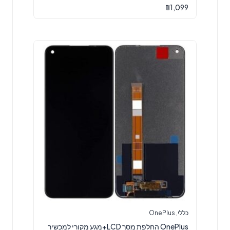
5.00
₪
1,099
מתוך 5
כללי
,
OnePlus
OnePlus החלפת מסך LCD+מגע מקורי למכשיר