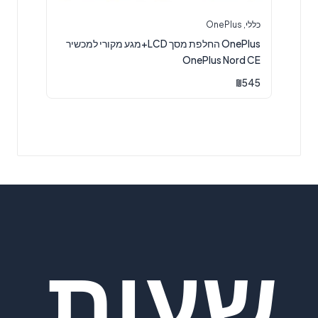
כללי
,
OnePlus
OnePlus החלפת מסך LCD+מגע מקורי למכשיר
OnePlus Nord CE
₪
545
שעות