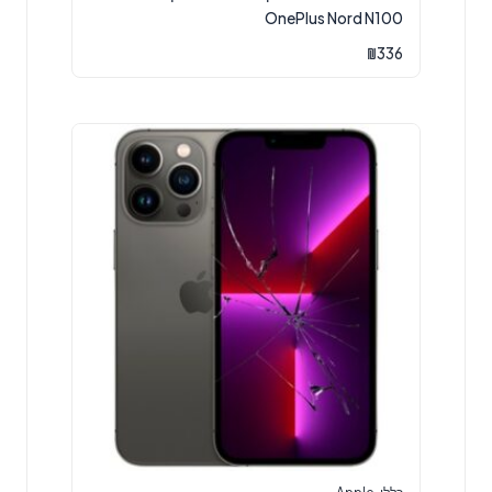
OnePlus Nord N100
₪
336