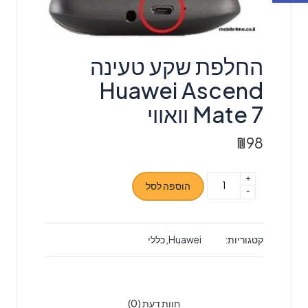
‏החלפת שקע טעינה
Huawei Ascend
Mate 7 וואווי
₪
98
+
כמות
הוספה לסל
-
של
‏החלפת
שקע
קטגוריות:
Huawei
,
כללי
טעינה
Huawei
Ascend
Mate
חוות דעת (0)
7