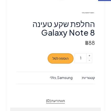
החלפת שקע טעינה
Galaxy Note 8
₪
88
+
כמות
הוספה לסל
-
של
החלפת
שקע
קטגוריות:
Samsung
,
כללי
טעינה
Galaxy
Note
8
חוות דעת (0)