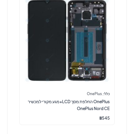
כללי
,
OnePlus
OnePlus החלפת מסך LCD+מגע מקורי למכשיר
OnePlus Nord CE
₪
545