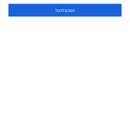
ה
הסכם להכל
ימים א'-