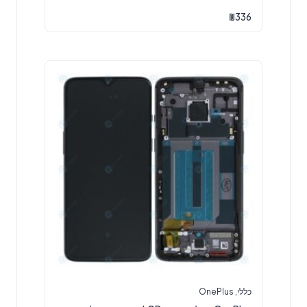
₪
336
כללי
,
OnePlus