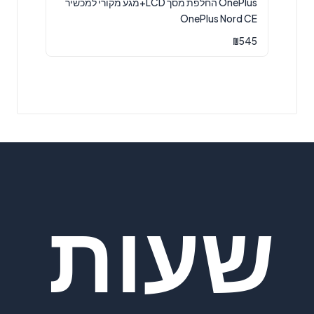
OnePlus החלפת מסך LCD+מגע מקורי למכשיר
OnePlus Nord CE
₪
545
שעות