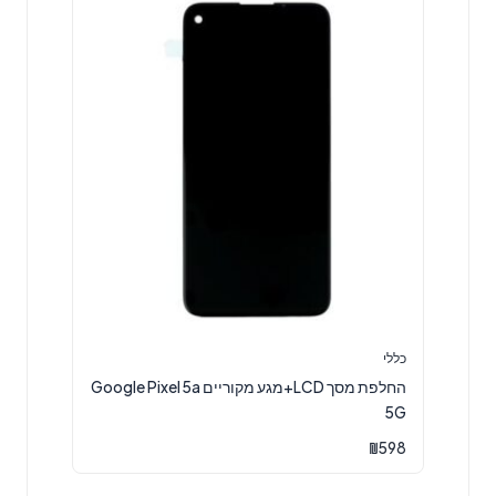
כללי
החלפת מסך LCD+מגע מקוריים Google Pixel 5a
5G
₪
598