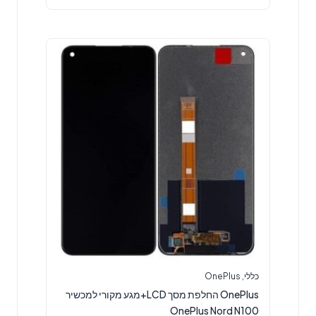
כללי
,
OnePlus
OnePlus החלפת מסך LCD+מגע מקורי למכשיר
OnePlus Nord N100