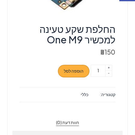
החלפת שקע טעינה
למכשיר One M9
₪
150
+
כמות
הוספה לסל
-
של
החלפת
שקע
קטגוריה:
כללי
טעינה
למכשיר
One
M9
חוות דעת (0)