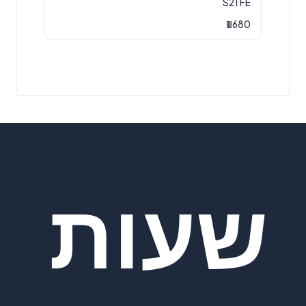
S21 FE
₪
680
שעות