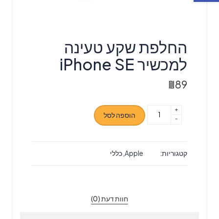
החלפת שקע טעינה
למכשיר iPhone SE
₪
89
+
כמות
הוספה לסל
-
של
החלפת
שקע
קטגוריות:
Apple
,
כללי
טעינה
למכשיר
iPhone
SE
חוות דעת (0)