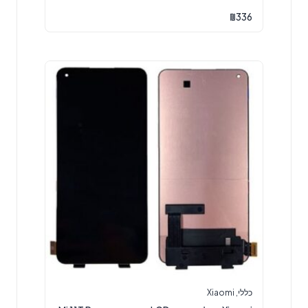
₪
336
כללי
,
Xiaomi