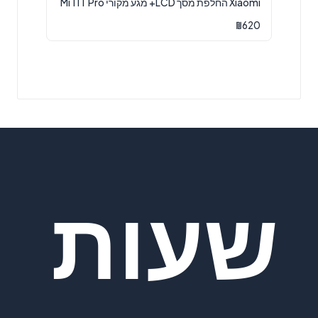
Xiaomi החלפת מסך LCD+ מגע מקורי Mi 11T Pro
₪
620
שעות