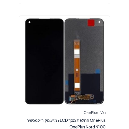
כללי
,
OnePlus
OnePlus החלפת מסך LCD+מגע מקורי למכשיר
OnePlus Nord N100