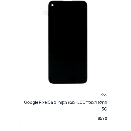
כללי
החלפת מסך LCD+מגע מקוריים Google Pixel 5a
5G
₪
598