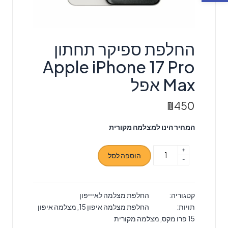
‏החלפת ספיקר תחתון
Apple iPhone 17 Pro
Max אפל
₪
450
המחיר הינו למצלמה מקורית
+
כמות
הוספה לסל
-
של
‏החלפת
ספיקר
קטגוריה:
החלפת מצלמה לאיייפון
תחתון
תויות:
החלפת מצלמה איפון 15
,
מצלמה איפון
Apple
15 פרו מקס
,
מצלמה מקורית
iPhone