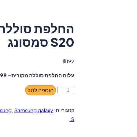
S20 סמסונג
₪
192
עלות החלפת סוללה מקורית- ₪199
כמות
הוספה לסל
של
‏החלפת
קטגוריות:
Samsung galaxy סדרה- S
,
sung
סוללה
S.
Samsung
Galaxy