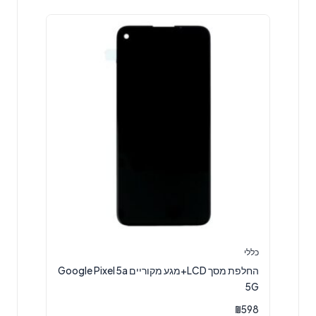
כללי
החלפת מסך LCD+מגע מקוריים Google Pixel 5a
5G
₪
598