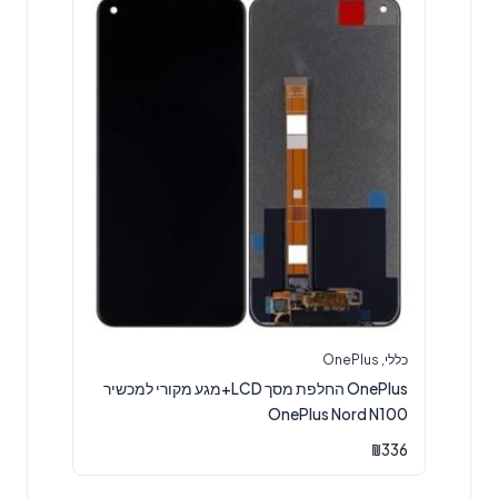
כללי
,
OnePlus
OnePlus החלפת מסך LCD+מגע מקורי למכשיר
OnePlus Nord N100
₪
336