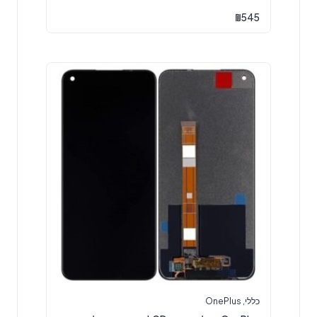
₪
545
כללי
,
OnePlus