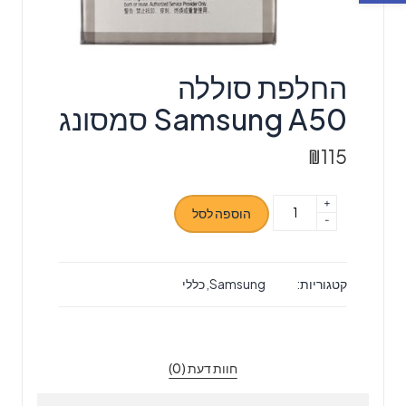
‏החלפת סוללה
Samsung A50 סמסונג
₪
115
+
כמות
הוספה לסל
-
של
‏החלפת
סוללה
קטגוריות:
Samsung
,
כללי
Samsung
A50
סמסונג
חוות דעת (0)