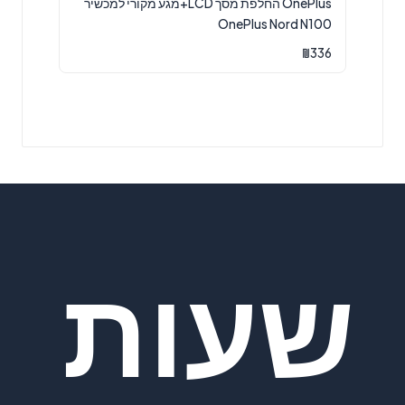
OnePlus החלפת מסך LCD+מגע מקורי למכשיר
OnePlus Nord N100
₪
336
שעות