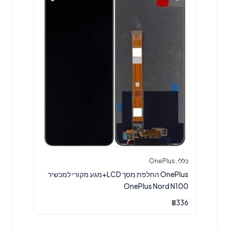
כללי
,
OnePlus
OnePlus החלפת מסך LCD+מגע מקורי למכשיר
OnePlus Nord N100
₪
336