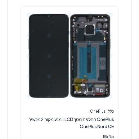
כללי
,
OnePlus
OnePlus החלפת מסך LCD+מגע מקורי למכשיר
OnePlus Nord CE
₪
545