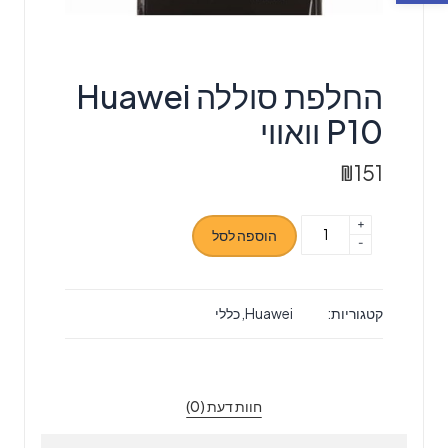
החלפת סוללה Huawei
P10 וואווי
₪
151
+
כמות
הוספה לסל
-
של
החלפת
סוללה
קטגוריות:
Huawei
,
כללי
Huawei
P10
וואווי
חוות דעת (0)