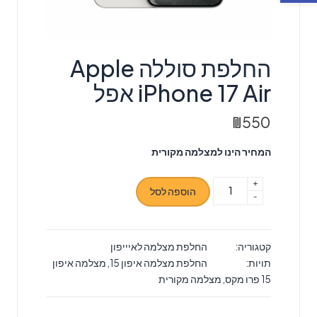
‏החלפת סוללה Apple
iPhone 17 Air אפל
₪
550
המחיר הינו למצלמה מקורית
+
כמות
הוספה לסל
-
של
‏החלפת
סוללה
קטגוריה:
החלפת מצלמה לאיייפון
Apple
תויות:
החלפת מצלמה איפון 15
,
מצלמה איפון
iPhone
15 פרו מקס
,
מצלמה מקורית
17
Air
אפל