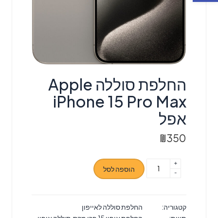
‏החלפת סוללה Apple
iPhone 15 Pro Max
אפל
₪
350
+
כמות
הוספה לסל
-
של
‏החלפת
סוללה
קטגוריה:
החלפת סוללה לאייפון
Apple