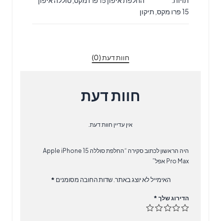
תויות:
החלפת איפון 15 פרו מקס
,
סוללה איפון
iPhone
15 פרו מקס
,
תיקון
15
Pro
Max
אפל
חוות דעת (0)
חוות דעת
אין עדיין חוות דעת.
היה הראשון לכתוב סקירה “‏החלפת סוללה Apple iPhone 15
Pro Max אפל”
האימייל לא יוצג באתר.
שדות החובה מסומנים
*
הדירוג שלך
*