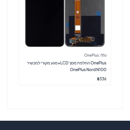
כללי
,
OnePlus
OnePlus החלפת מסך LCD+מגע מקורי למכשיר
OnePlus Nord N100
₪
336