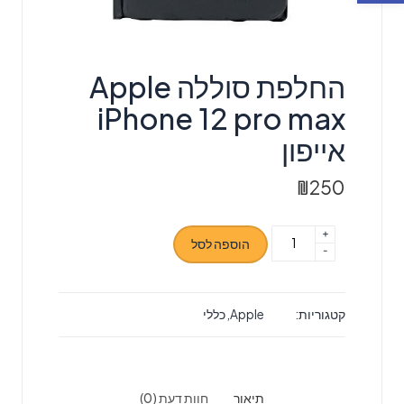
החלפת סוללה Apple
iPhone 12 pro max
אייפון
₪
250
+
כמות
הוספה לסל
-
של
החלפת
סוללה
קטגוריות:
Apple
,
כללי
Apple
iPhone
12
pro
תיאור
חוות דעת (0)
max