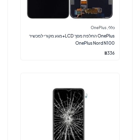
כללי
,
OnePlus
OnePlus החלפת מסך LCD+מגע מקורי למכשיר
OnePlus Nord N100
₪
336