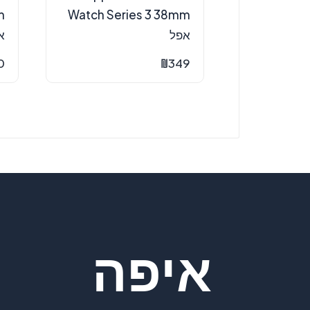
m
Watch Series 3 38mm
אפל
א
0
₪
349
איפה