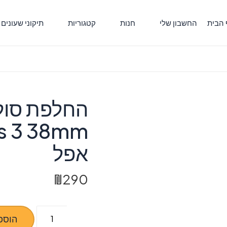
 הבית
החשבון שלי
חנות
קטגוריות
תיקוני שעונים
es 3 38mm
אפל
₪
290
כמות
הוספ