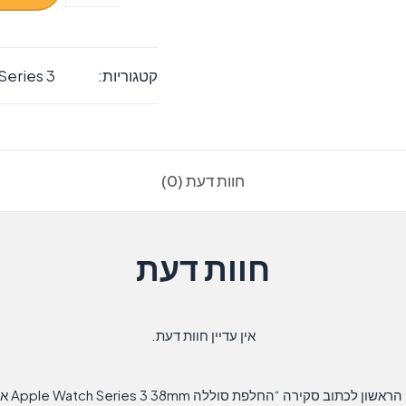
של
‏החלפת
סוללה
קטגוריות:
Series 3
Apple
Watch
Series
3
חוות דעת (0)
38mm
אפל
חוות דעת
אין עדיין חוות דעת.
אשון לכתוב סקירה “‏החלפת סוללה Apple Watch Series 3 38mm אפל”