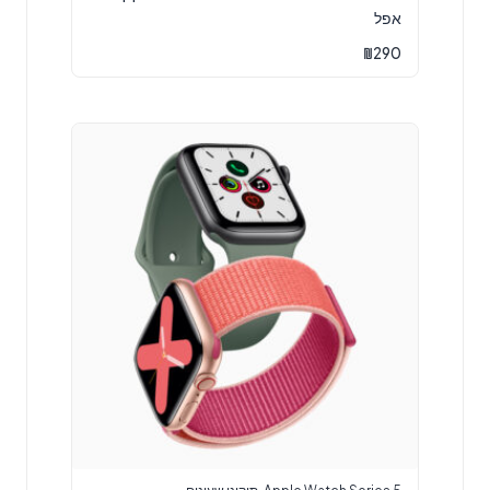
אפל
₪
290