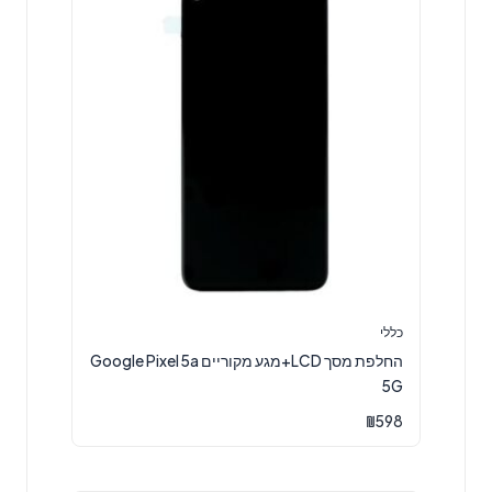
כללי
החלפת מסך LCD+מגע מקוריים Google Pixel 5a
5G
₪
598