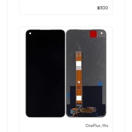
₪
300
כללי
,
OnePlus