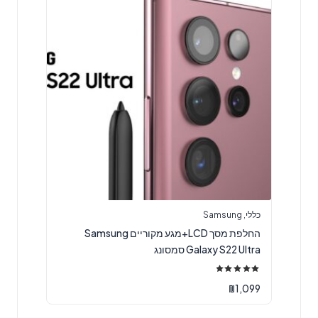
כללי
,
Samsung
החלפת מסך LCD+מגע מקוריים Samsung
Galaxy S22 Ultra סמסונג
דורג
5.00
₪
1,099
מתוך 5