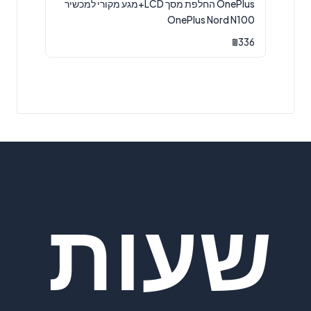
OnePlus החלפת מסך LCD+מגע מקורי למכשיר
OnePlus Nord N100
₪
336
שעות