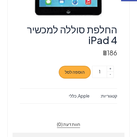
החלפת סוללה למכשיר
iPad 4
₪
186
+
כמות
הוספה לסל
-
של
החלפת
סוללה
קטגוריות:
Apple
,
כללי
למכשיר
iPad
4
חוות דעת (0)