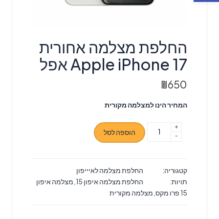
‏החלפת מצלמה אחורית
Apple iPhone 17 אפל
₪
650
המחיר הינו למצלמה מקורית
+
כמות
הוספה לסל
-
של
‏החלפת
מצלמה
קטגוריה:
החלפת מצלמה לאיייפון
אחורית
תויות:
החלפת מצלמה איפון 15
,
מצלמה איפון
Apple
15 פרו מקס
,
מצלמה מקורית
iPhone
17
אפל