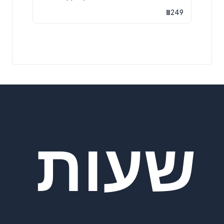
₪
249
שעות