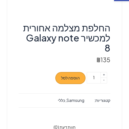
החלפת מצלמה אחורית
למכשיר Galaxy note
8
₪
135
+
כמות
הוספה לסל
-
של
החלפת
מצלמה
קטגוריות:
Samsung
,
כללי
אחורית
למכשיר
Galaxy
note
חוות דעת (0)
8