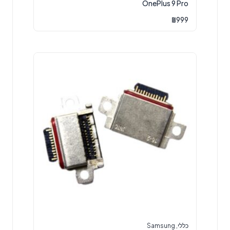
OnePlus 9 Pro
₪
999
כללי
,
Samsung