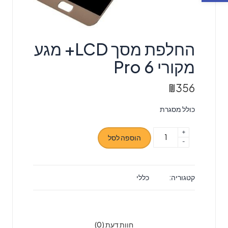
החלפת מסך LCD+ מגע
מקורי Pro 6
₪
356
כולל מסגרת
+
כמות
הוספה לסל
-
של
החלפת
מסך
קטגוריה:
כללי
LCD+
מגע
מקורי
Pro
חוות דעת (0)
6