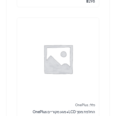
₪
298
כללי
,
OnePlus
החלפת מסך LCD+מגע מקוריים OnePlus