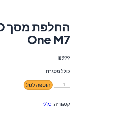
One M7
₪
399
כולל מסגרת
כמות
הוספה לסל
של
החלפת
קטגוריה:
כללי
מסך
LCD+
מגע