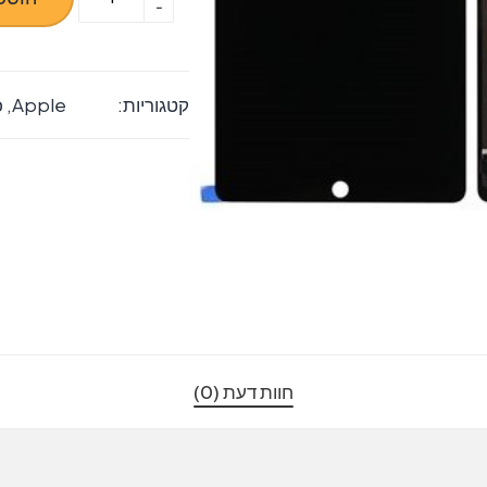
-
של
החלפת
מסך
קטגוריות:
Apple
,
כ
LCD+
מגע
מקורי
למכשיר
iPad
Pro
9.7
חוות דעת (0)