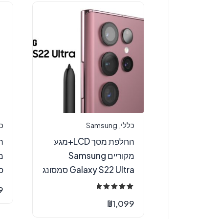
כללי
,
Samsung
כ
החלפת מסך LCD+מגע
מקוריים Samsung
Galaxy S22 Ultra סמסונג
ס
9
דורג
5.00
₪
1,099
מתוך 5