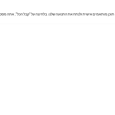
 תוכן מותאמים אישית ולנתח את התנועה שלנו. בלחיצה על "קבל הכל", אתה מסכי
king7phon
ex@gmail.
com