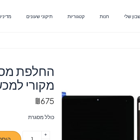
ון שלי
חנות
קטגוריות
תיקוני שעונים
מדיניו
מקורי למכשיר ro 9.7
₪
675
כולל מסגרת
+
כמות
הוספ