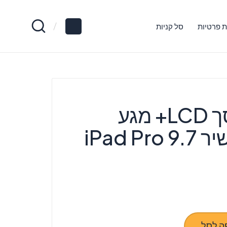
ת פרטיות
סל קניות
החלפת מסך LCD+ מגע
iPad P
ה לסל