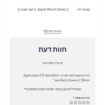
מסך
קטגוריות:
Apple Watch Series 2
,
תיקוני שעונים
LCD+מגע
Apple
Watch
Series
חוות דעת (0)
2
38mm
אפל.
חוות דעת
אין עדיין חוות דעת.
היה הראשון לכתוב סקירה “החלפת מסך LCD+מגע Apple
Watch Series 2 38mm אפל.”
האימייל לא יוצג באתר.
שדות החובה מסומנים
*
הדירוג שלך
*