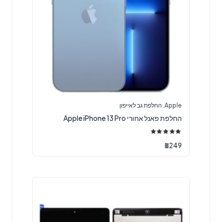
Apple
,
החלפת גב לאייפון
‏החלפת פאנל אחורי Apple iPhone 13 Pro
דורג
5.00
₪
249
מתוך 5