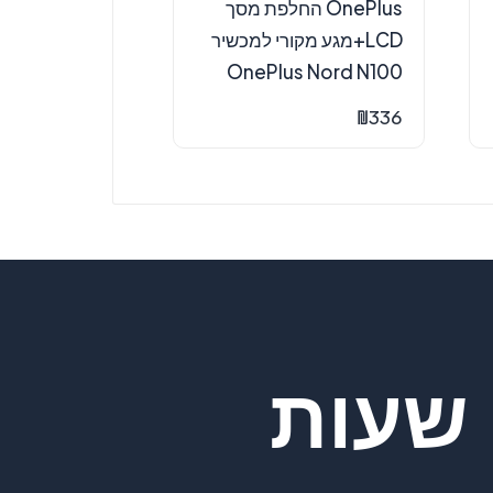
OnePlus החלפת מסך
LCD+מגע מקורי למכשיר
OnePlus Nord N100
₪
336
שעות