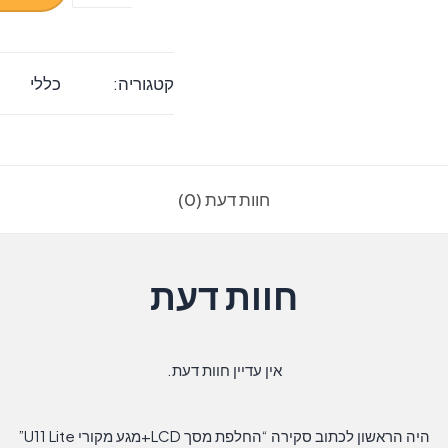
של
החלפת
מסך
קטגוריה:
כללי
LCD+מגע
מקורי
U11
Lite
חוות דעת (0)
חוות דעת
אין עדיין חוות דעת.
היה הראשון לכתוב סקירה “החלפת מסך LCD+מגע מקורי U11 Lite”