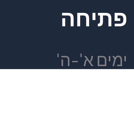
פתיחה
ימים א'-ה'
בשעות 19:00