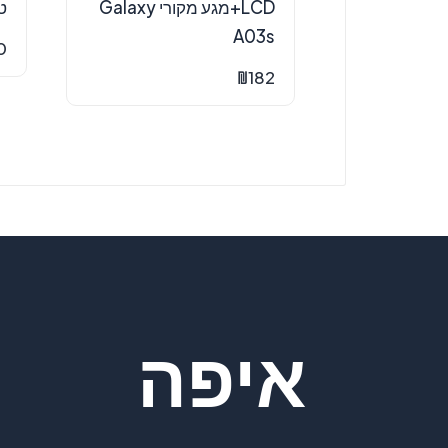
LCD+מגע מקורי Galaxy
טעי
A03s
0
₪
182
איפה