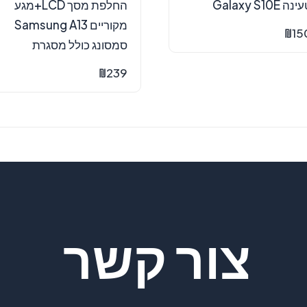
נה Galaxy S10E
החלפת מסך LCD+מגע
מקוריים Samsung A13
₪
15
סמסונג כולל מסגרת
₪
239
צור קשר