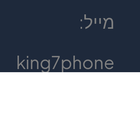
מייל:
king7phone
x@gmail.co