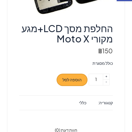
החלפת מסך LCD+מגע
מקורי Moto X
₪
150
כולל מסגרת
+
כמות
הוספה לסל
-
של
החלפת
מסך
קטגוריה:
כללי
LCD+מגע
מקורי
Moto
X
חוות דעת (0)