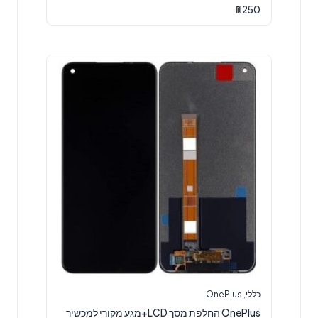
₪
250
כללי
,
OnePlus
OnePlus החלפת מסך LCD+מגע מקורי למכשיר