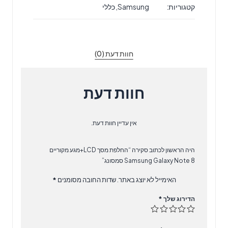
קטגוריות:
Samsung
,
כללי
LCD+מגע
מקוריים
Samsung
Galaxy
חוות דעת (0)
Note
8
סמסונג
חוות דעת
אין עדיין חוות דעת.
היה הראשון לכתוב סקירה “החלפת מסך LCD+מגע מקוריים
Samsung Galaxy Note 8 סמסונג”
האימייל לא יוצג באתר.
שדות החובה מסומנים
*
הדירוג שלך
*