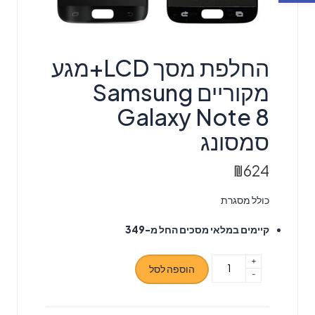
החלפת מסך LCD+מגע
מקוריים Samsung
Galaxy Note 8
סמסונג
₪
624
כולל מסגרת
קיימים במלאי מסכים החל מ-349
+
כמות
הוספה לסל
-
של
החלפת
מסך