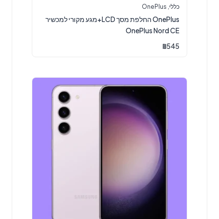
כללי
,
OnePlus
OnePlus החלפת מסך LCD+מגע מקורי למכשיר
OnePlus Nord CE
₪
545