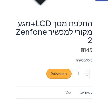
החלפת מסך LCD+מגע
מקורי למכשיר Zenfone
2
₪
145
כולל מסגרת
+
כמות
הוספה לסל
-
של
החלפת
מסך
קטגוריה:
כללי
LCD+מגע
מקורי
למכשיר