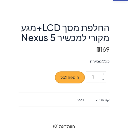
החלפת מסך LCD+מגע
מקורי למכשיר Nexus 5
₪
169
כולל מסגרת
+
כמות
הוספה לסל
-
של
החלפת
מסך
קטגוריה:
כללי
LCD+מגע
מקורי
למכשיר
Nexus
חוות דעת (0)
5