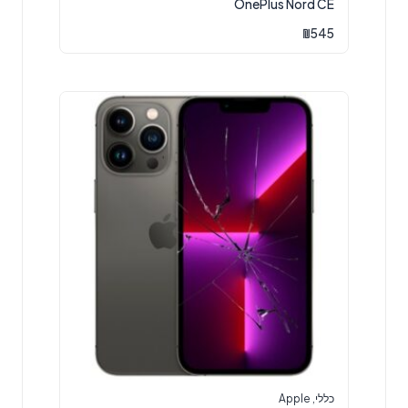
OnePlus Nord CE
₪
545
כללי
,
Apple