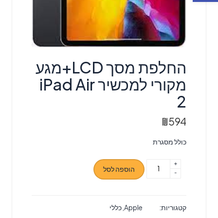
החלפת מסך LCD+מגע
מקורי למכשיר iPad Air
2
₪
594
כולל מסגרת
+
כמות
הוספה לסל
-
של
החלפת
מסך
קטגוריות:
Apple
,
כללי
LCD+מגע