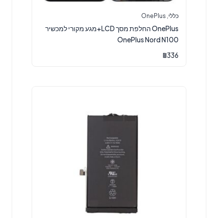
כללי
,
OnePlus
OnePlus החלפת מסך LCD+מגע מקורי למכשיר
OnePlus Nord N100
₪
336