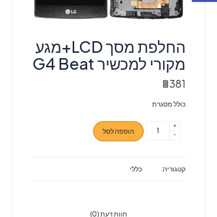
החלפת מסך LCD+מגע
מקורי למכשיר G4 Beat
₪
381
כולל מסגרת
+
כמות
הוספה לסל
-
של
החלפת
מסך
קטגוריה:
כללי
LCD+מגע
מקורי
למכשיר
G4
חוות דעת (0)
Beat