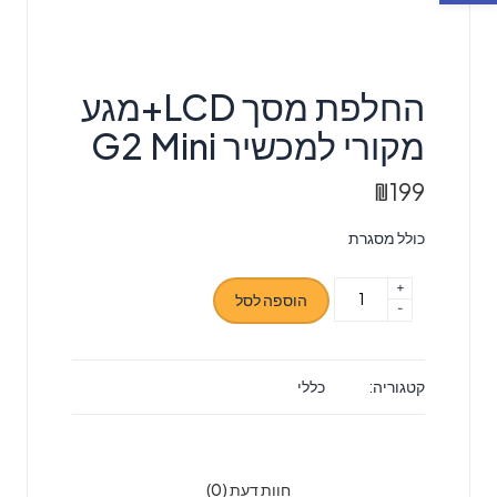
החלפת מסך LCD+מגע
מקורי למכשיר G2 Mini
₪
199
כולל מסגרת
+
כמות
הוספה לסל
-
של
החלפת
מסך
קטגוריה:
כללי
LCD+מגע
מקורי
למכשיר
G2
חוות דעת (0)
Mini