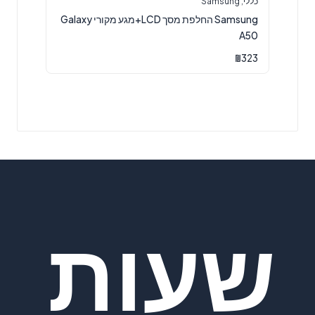
כללי
,
Samsung
Samsung החלפת מסך LCD+מגע מקורי Galaxy
A50
₪
323
שעות