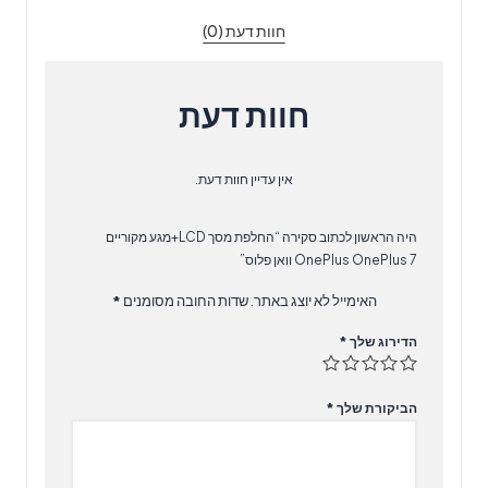
OnePlus
חוות דעת (0)
7
וואן
פלוס
חוות דעת
אין עדיין חוות דעת.
היה הראשון לכתוב סקירה “החלפת מסך LCD+מגע מקוריים
OnePlus OnePlus 7 וואן פלוס”
האימייל לא יוצג באתר.
שדות החובה מסומנים
*
הדירוג שלך
*
הביקורת שלך
*