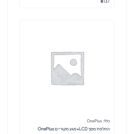
₪
137
כללי
,
OnePlus
החלפת מסך LCD+מגע מקוריים OnePlus