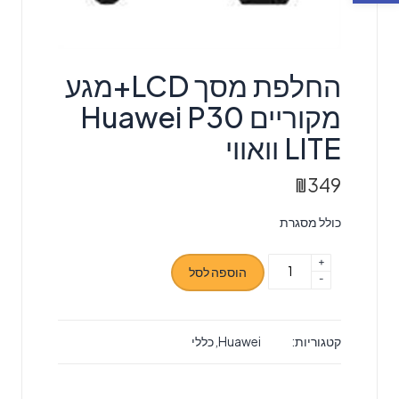
​החלפת מסך LCD+מגע
מקוריים Huawei P30
LITE וואווי
₪
349
כולל מסגרת
+
כמות
הוספה לסל
-
של
החלפת
קטגוריות:
Huawei
,
כללי
מסך
LCD+מגע
מקוריים