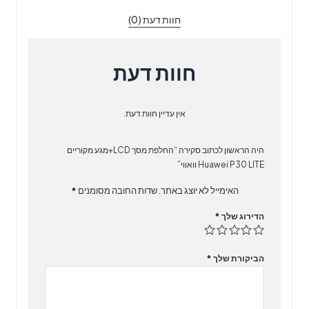
Huawei
חוות דעת (0)
P30
LITE
וואווי
חוות דעת
אין עדיין חוות דעת.
היה הראשון לכתוב סקירה “​החלפת מסך LCD+מגע מקוריים
Huawei P30 LITE וואווי”
האימייל לא יוצג באתר.
שדות החובה מסומנים
*
הדירוג שלך
*
הביקורת שלך
*