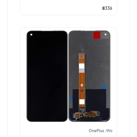
₪
336
כללי
,
OnePlus