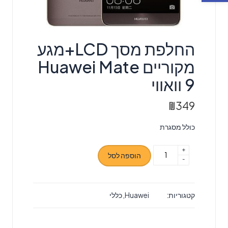
החלפת מסך LCD+מגע
מקוריים Huawei Mate
9 וואווי
₪
349
כולל מסגרת
+
כמות
הוספה לסל
-
של
החלפת
מסך
קטגוריות:
Huawei
,
כללי
LCD+מגע
מקוריים
Huawei