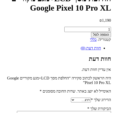
Google Pixel 10 Pro XL
₪
1,190
כמות
של
הוספה לסל
החלפת
קטגוריה:
כללי
מסך
LCD+מגע
חוות דעת (0)
מקוריים
Google
חוות דעת
Pixel
10
אין עדיין חוות דעת.
Pro
XL
היה הראשון לכתוב סקירה “החלפת מסך LCD+מגע מקוריים Google
Pixel 10 Pro XL”
האימייל לא יוצג באתר.
שדות החובה מסומנים
*
הדירוג שלך
*
הביקורת שלך
*