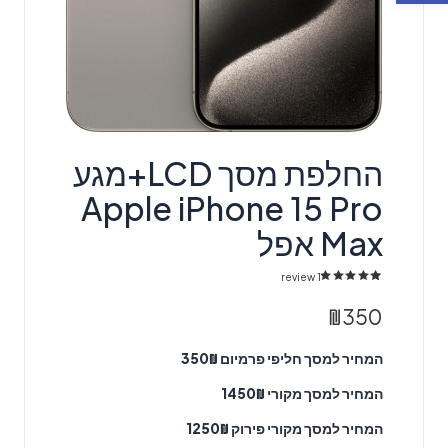
החלפת מסך LCD+מגע
Apple iPhone 15 Pro
Max אפל
review
1
1
מדורג
5.00
מתוך 5 מבוסס על
דירוגים של לקוחות
₪
350
המחיר למסך חליפי פרמיום 350₪
המחיר למסך מקורי 1450₪
המחיר למסך מקורי פירוק 1250₪