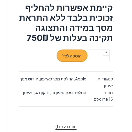
קיימת אפשרות להחליף
זכוכית בלבד ללא התראת
מסך במידה והתצוגה
תקינה בעלות של 750₪
+
כמות
הוספה לסל
-
של
החלפת
מסך
קטגוריות:
Apple
,
החלפת מסך לאייפון
,
חידוש מסך
LCD+מגע
איפון
Apple
תויות:
החלפת מסך איפון 15
,
תיקון מסך איפון
iPhone
15 פרו מקס
15
Pro
Max
אפל
חוות דעת (1)