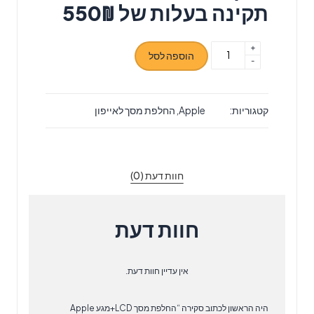
תקינה בעלות של 550₪
+
כמות
הוספה לסל
-
של
החלפת
מסך
קטגוריות:
Apple
,
החלפת מסך לאייפון
LCD+מגע
Apple
iPhone
15
חוות דעת (0)
Plus
אפל
חוות דעת
אין עדיין חוות דעת.
היה הראשון לכתוב סקירה “החלפת מסך LCD+מגע Apple