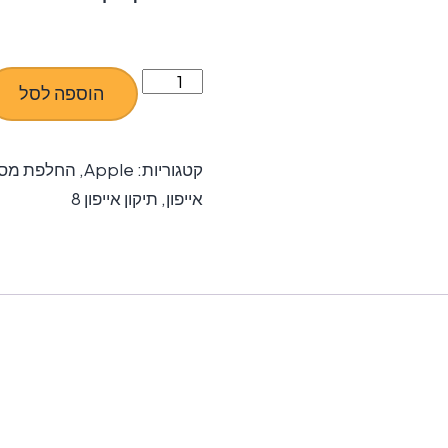
כמות
הוספה לסל
של
החלפת
מסך
קטגוריות:
Apple
,
החלפת מסך 
LCD+מגע
אייפון
,
תיקון אייפון 8
למכשיר
iPhone
8
Plus.