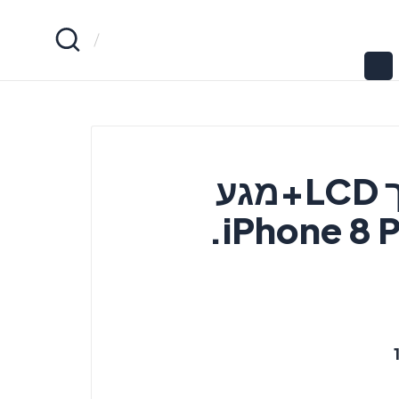
החלפת מסך LCD+מגע