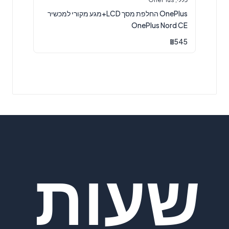
OnePlus החלפת מסך LCD+מגע מקורי למכשיר
OnePlus Nord CE
₪
545
שעות