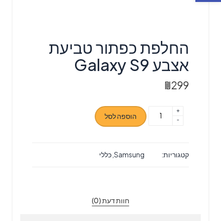
החלפת כפתור טביעת
אצבע Galaxy S9
₪
299
+
כמות
הוספה לסל
-
של
החלפת
כפתור
קטגוריות:
Samsung
,
כללי
טביעת
אצבע
Galaxy
S9
חוות דעת (0)