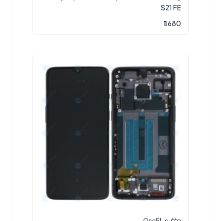
S21 FE
₪
680
כללי
,
OnePlus