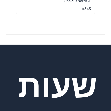
OnePlus Nord CE
₪
545
שעות