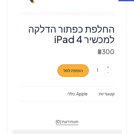
החלפת כפתור הדלקה
למכשיר iPad 4
₪
300
+
כמות
הוספה לסל
-
של
החלפת
כפתור
קטגוריות:
Apple
,
כללי
הדלקה
למכשיר
iPad
4
חוות דעת (0)