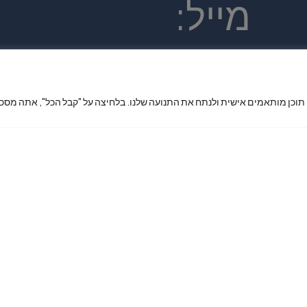
מייל:
king7phone
 תוכן מותאמים אישית ולנתח את התנועה שלנו. בלחיצה על "קבל הכל", אתה מסכי
x@gmail.co
m