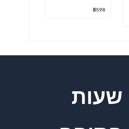
₪
598
שעות