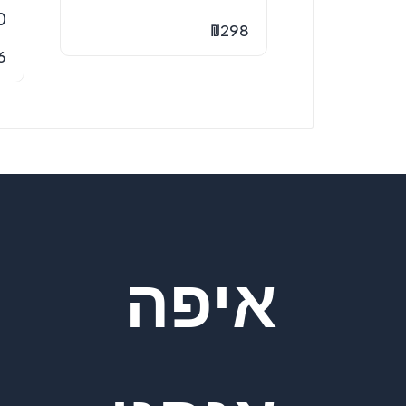
0
₪
298
6
איפה