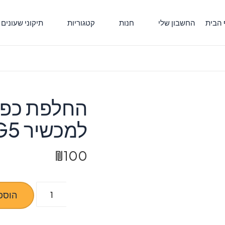
 הבית
החשבון שלי
חנות
קטגוריות
תיקוני שעונים
החלפת כפת
למכשיר G5
₪
100
כמות
הוספ
של
החלפת